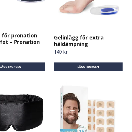
 för pronation
Gelinlägg för extra
fot – Pronation
häldämpning
149 kr
LÄGG I KORGEN