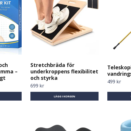
 och
Stretchbräda för
Teleskop
emma –
underkroppens flexibilitet
vandring
igt
och styrka
499 kr
699 kr