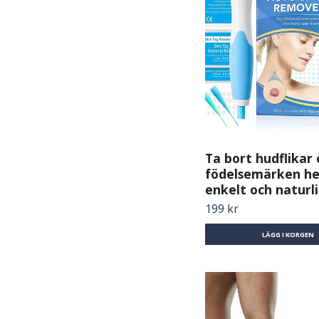
Ta bort hudflikar
födelsemärken h
enkelt och naturl
199 kr
LÄGG I KORGEN