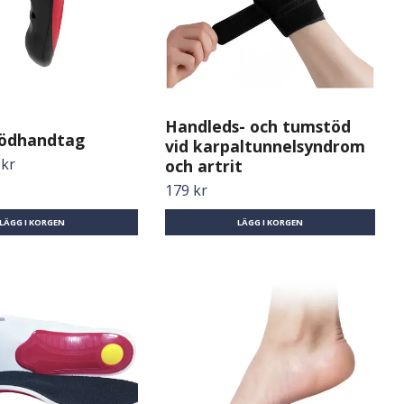
Handleds- och tumstöd
tödhandtag
vid karpaltunnelsyndrom
 kr
och artrit
179 kr
LÄGG I KORGEN