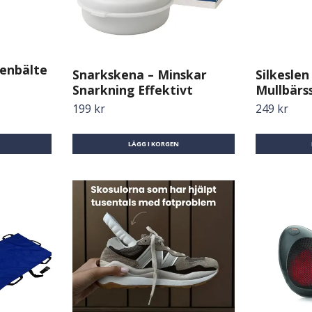
enbälte
Snarkskena – Minskar
Silkesle
Snarkning Effektivt
Mullbärss
199 kr
249 kr